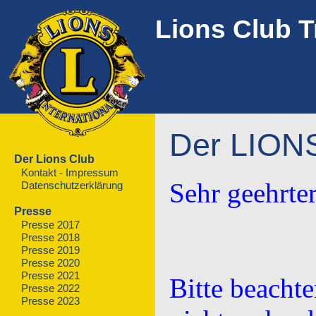
Lions Club T
Der LIO
Der Lions Club
Kontakt - Impressum
Sehr geehrte
Datenschutzerklärung
Presse
Presse 2017
Presse 2018
Presse 2019
Presse 2020
Presse 2021
Bitte beachte
Presse 2022
Presse 2023